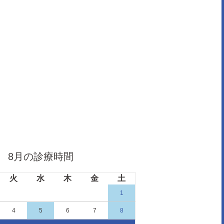
8月の診療時間
9
火
水
木
金
土
日
月
火
1
1
4
5
6
7
8
6
7
8