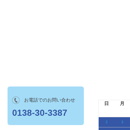
10月の診療時間
お電話でのお問い合わせ
月
火
水
木
金
土
日
月
0138-30-3387
1
2
3
5
6
7
8
9
10
2
3