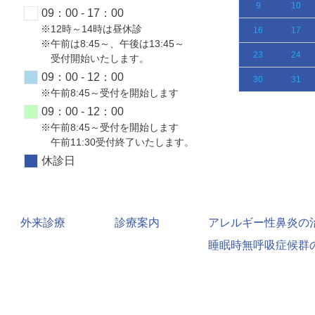
12
13
14
15
16
17
9
10
09：00 - 17：00
※12時～14時は昼休診
19
20
21
22
23
24
16
17
※午前は8:45～、午後は13:45～
26
27
28
29
30
31
23
24
受付開始いたします。
09：00 - 12：00
30
31
※午前8:45～受付を開始します
09：00 - 12：00
※午前8:45～受付を開始します
午前11:30受付終了いたします。
休診日
外来診療
診療案内
アレルギー性鼻炎の
睡眠時無呼吸症候群