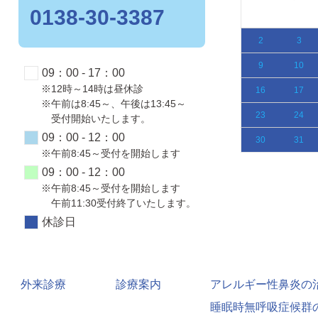
0138-30-3387
1
2
3
5
6
7
8
9
10
2
3
12
13
14
15
16
17
9
10
09：00 - 17：00
※12時～14時は昼休診
19
20
21
22
23
24
16
17
※午前は8:45～、午後は13:45～
26
27
28
29
30
31
23
24
受付開始いたします。
09：00 - 12：00
30
31
※午前8:45～受付を開始します
09：00 - 12：00
※午前8:45～受付を開始します
午前11:30受付終了いたします。
休診日
外来診療
診療案内
アレルギー性鼻炎の
睡眠時無呼吸症候群