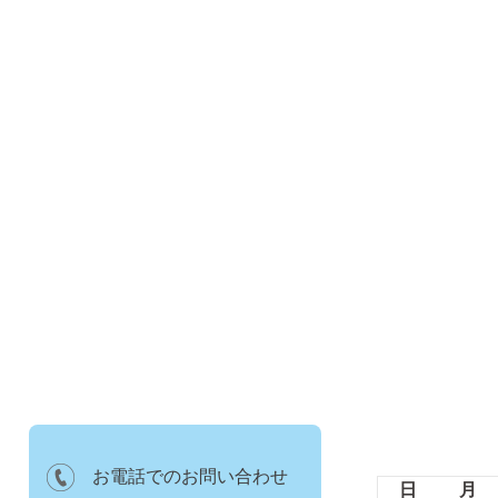
10月の診療時間
お電話でのお問い合わせ
月
火
水
木
金
土
日
月