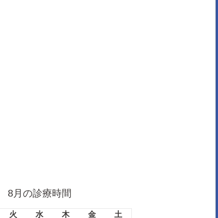
8月の診療時間
9
火
水
木
金
土
日
月
火