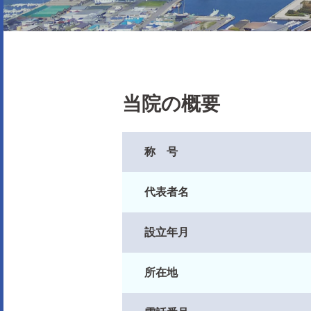
当院の概要
称 号
代表者名
設立年月
所在地